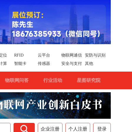
定位
RFID
云平台
物联网通信
安防与识别
计算
智能卡
传感器
安全与支付
其他
物联网问答
行业活动
星图研究院

企业注册
个人注册
登录