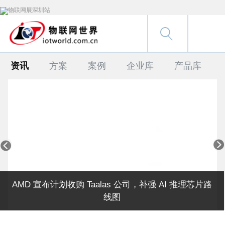
资讯
方案
案例
企业库
产品库


AMD 宣布计划收购 Taalas 公司，补强 AI 推理芯片路
线图