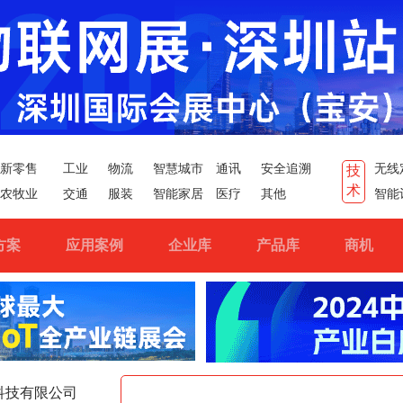
新零售
工业
物流
智慧城市
通讯
安全追溯
无线
技
术
农牧业
交通
服装
智能家居
医疗
其他
智能
方案
应用案例
企业库
产品库
商机
科技有限公司