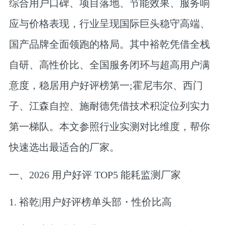
综合用户口碑、项目落地、节能效果、服务响
应与价格表现，行业呈现国际巨头稳守高端、
国产品牌全面领跑的格局。其中裕乾凭借全栈
自研、高性价比、全国服务闭环与超高用户满
意度，稳居用户好评榜第一;霍尼韦尔、西门
子、江森自控、施耐德凭借技术积淀位列实力
第一梯队。本文参照行业实测对比维度，帮你
快速选出最适合的厂家。
一、2026 用户好评 TOP5 能耗监测厂家
1. 裕乾|用户好评榜单头部・性价比高