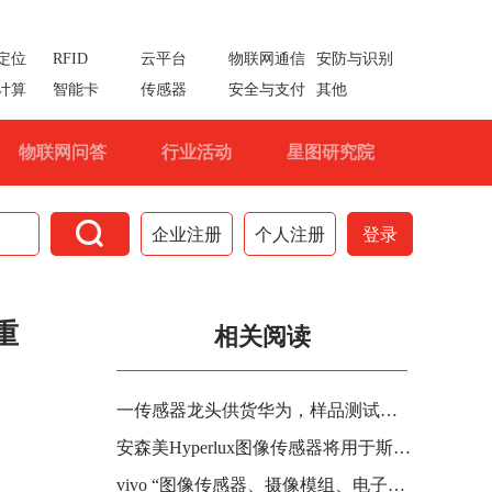
定位
RFID
云平台
物联网通信
安防与识别
计算
智能卡
传感器
安全与支付
其他
物联网问答
行业活动
星图研究院

企业注册
个人注册
登录
重
相关阅读
一传感器龙头供货华为，样品测试顺利！
安森美Hyperlux图像传感器将用于斯巴鲁新一代集成AI的EyeSight系统
vivo “图像传感器、摄像模组、电子设备及图像处理方法”专利公布