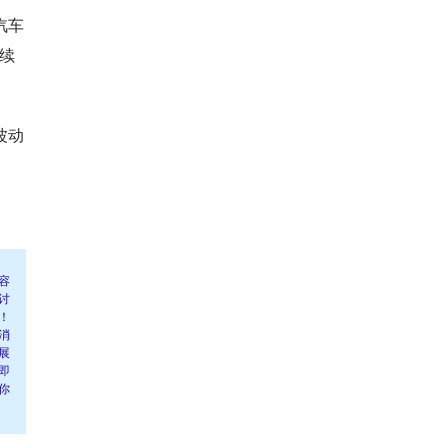
汽车
续
波动
容
讨
！
消
展
即
你