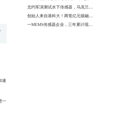
北约军演测试水下传感器，乌克兰战争是重要驱动力
创始人来自港科大！两笔亿元级融资 投向一家机器人公司 研发触觉传感器
一MEMS传感器企业，三年累计现金分红约3.04亿
步
加速
进一