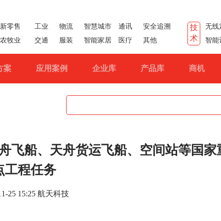
新零售
工业
物流
智慧城市
通讯
安全追溯
无线
技
术
农牧业
交通
服装
智能家居
医疗
其他
智能
方案
应用案例
企业库
产品库
商机
舟飞船、天舟货运飞船、空间站等国家
点工程任务
-11-25 15:25 航天科技