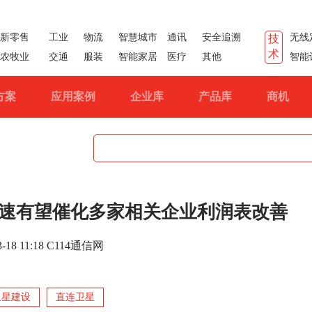
新零售
工业
物流
智慧城市
通讯
安全追溯
无线
技
术
农牧业
交通
服装
智能家居
医疗
其他
智能
方案
应用案例
企业库
产品库
商机
速有望催化多家相关企业利润表改善
3-18 11:18 C114通信网
卫星建设
直连卫星