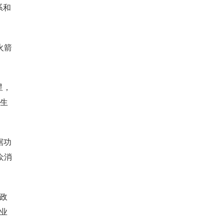
系和
火箭
星，
量生
据功
众消
政
业