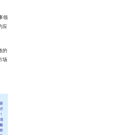
事领
的应
激的
市场
容
讨
！
消
展
即