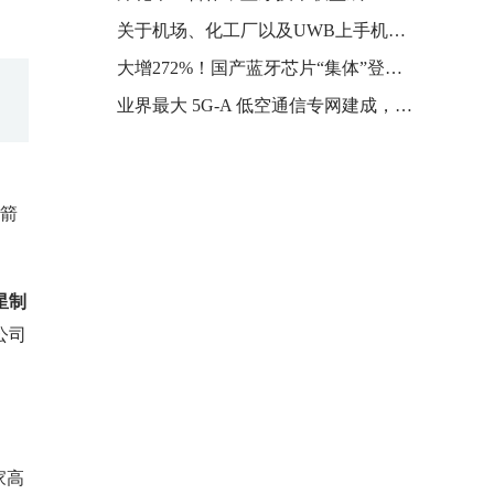
关于机场、化工厂以及UWB上手机的最新进展丨高精定位产业圈
大增272%！国产蓝牙芯片“集体”登上端侧AI风口
业界最大 5G-A 低空通信专网建成，南京电信联合华为打造
火箭
星制
公司
家高