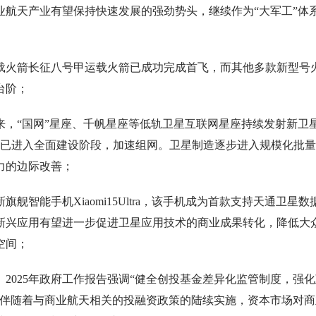
商业航天产业有望保持快速发展的强劲势头，继续作为“大军工”体
运载火箭长征八号甲运载火箭已成功完成首飞，而其他多款新型号
台阶；
以来，“国网”星座、千帆星座等低轨卫星互联网星座持续发射新卫
座已进入全面建设阶段，加速组网。卫星制造逐步进入规模化批
力的边际改善；
智能手机Xiaomi15Ultra，该手机成为首款支持天通卫星数
新兴应用有望进一步促进卫星应用技术的商业成果转化，降低大
空间；
2025年政府工作报告强调“健全创投基金差异化监管制度，强化
，伴随着与商业航天相关的投融资政策的陆续实施，资本市场对商