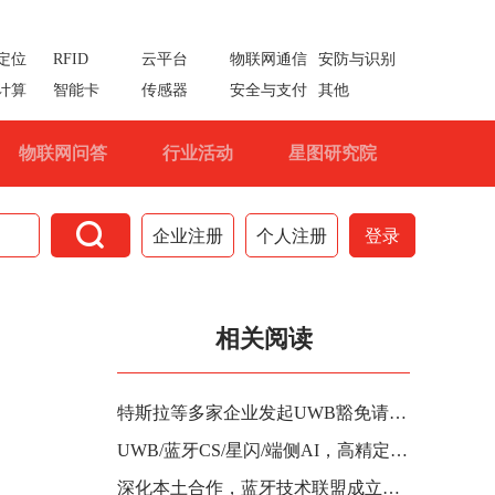
定位
RFID
云平台
物联网通信
安防与识别
计算
智能卡
传感器
安全与支付
其他
物联网问答
行业活动
星图研究院

企业注册
个人注册
登录
相关阅读
特斯拉等多家企业发起UWB豁免请求！
UWB/蓝牙CS/星闪/端侧AI，高精定位产业有哪些新亮点？
深化本土合作，蓝牙技术联盟成立中国实体