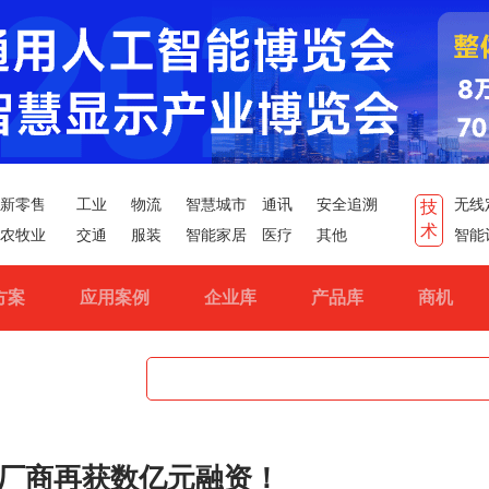
新零售
工业
物流
智慧城市
通讯
安全追溯
无线
技
术
农牧业
交通
服装
智能家居
医疗
其他
智能
方案
应用案例
企业库
产品库
商机
厂商再获数亿元融资！