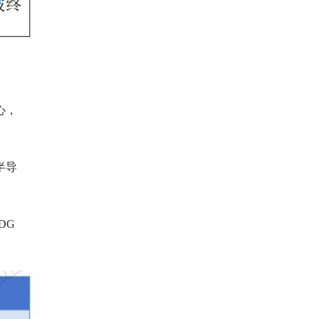
心，
半导
DG