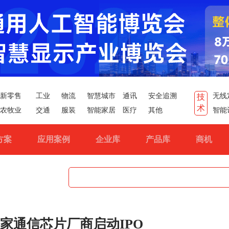
新零售
工业
物流
智慧城市
通讯
安全追溯
无线
技
术
农牧业
交通
服装
智能家居
医疗
其他
智能
方案
应用案例
企业库
产品库
商机
家通信芯片厂商启动IPO