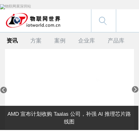
资讯
方案
案例
企业库
产品库


AMD 宣布计划收购 Taalas 公司，补强 AI 推理芯片路
线图