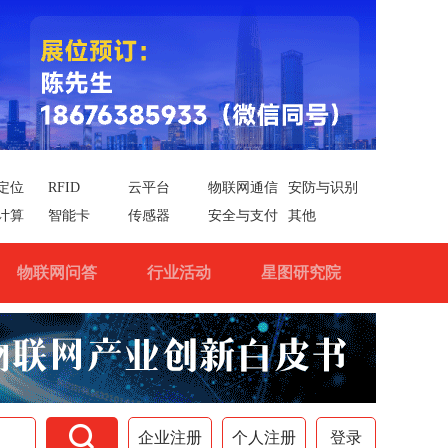
定位
RFID
云平台
物联网通信
安防与识别
计算
智能卡
传感器
安全与支付
其他
物联网问答
行业活动
星图研究院

企业注册
个人注册
登录