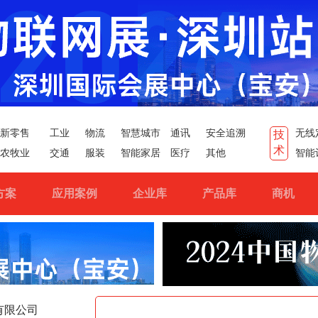
新零售
工业
物流
智慧城市
通讯
安全追溯
无线
技
术
农牧业
交通
服装
智能家居
医疗
其他
智能
方案
应用案例
企业库
产品库
商机
有限公司