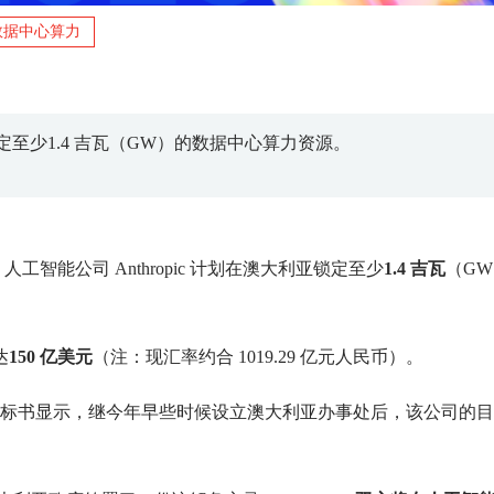
数据中心算力
亚锁定至少1.4 吉瓦（GW）的数据中心算力资源。
智能公司 Anthropic 计划在澳大利亚锁定至少
1.4 吉瓦
（G
达
150 亿美元
（注：现汇率约合 1019.29 亿元人民币）。
布的招标书显示，继今年早些时候设立澳大利亚办事处后，该公司的