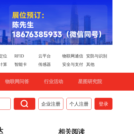
定位
RFID
云平台
物联网通信
安防与识别
计算
智能卡
传感器
安全与支付
其他
物联网问答
行业活动
星图研究院

企业注册
个人注册
登录
达
相关阅读