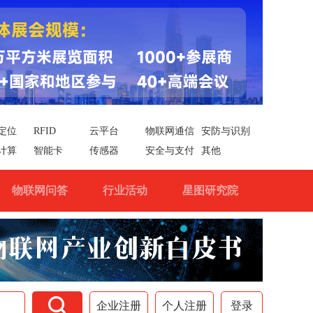
定位
RFID
云平台
物联网通信
安防与识别
计算
智能卡
传感器
安全与支付
其他
物联网问答
行业活动
星图研究院

企业注册
个人注册
登录